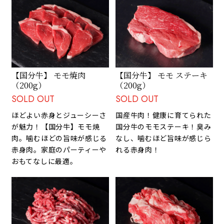
【国分牛】 モモ焼肉
【国分牛】 モモ ステーキ
（200g）
（200g）
SOLD OUT
SOLD OUT
ほどよい赤身とジューシーさ
国産牛肉！健康に育てられた
が魅力！【国分牛】モモ焼
国分牛のモモステーキ！臭み
肉。噛むほどの旨味が感じる
なし、噛むほど旨味が感じら
赤身肉。家庭のパーティーや
れる赤身肉！
おもてなしに最適。