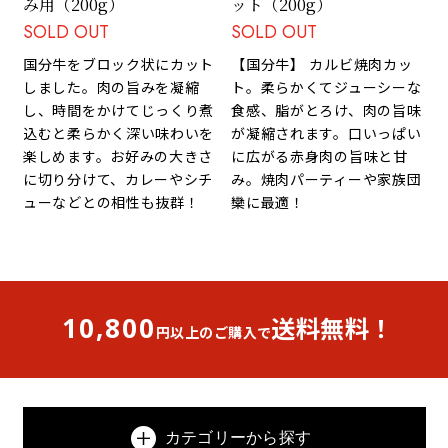
み用（200g）
ット（200g）
SOLD OUT
SOLD OUT
国分牛をブロック状にカット
【国分牛】 カルビ焼肉カッ
しました。肉の旨みを凝縮
ト。柔らかくてジューシーな
し、時間をかけてじっくり煮
食感、脂がとろけ、肉の旨味
込むと柔らかく深い味わいを
が凝縮されます。口いっぱい
楽しめます。お好みの大きさ
に広がる赤身肉の旨味と甘
に切り分けて、カレーやシチ
み。焼肉パーティーや家族団
ューなどとの相性も抜群！
欒に最適！
10,800
送料無料！
円以上のご購入で
カテゴリーから探す