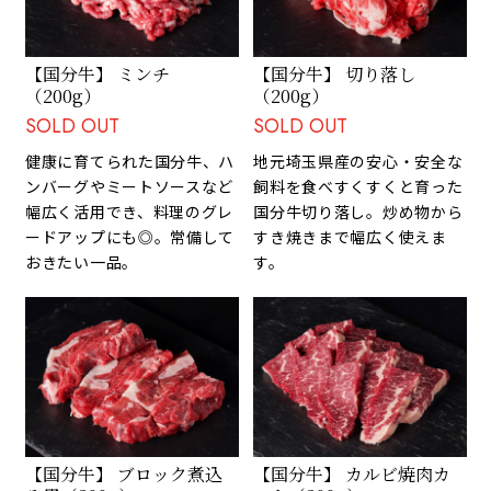
【国分牛】 ミンチ
【国分牛】 切り落し
（200g）
（200g）
SOLD OUT
SOLD OUT
健康に育てられた国分牛、ハ
地元埼玉県産の安心・安全な
ンバーグやミートソースなど
飼料を食べすくすくと育った
幅広く活用でき、料理のグレ
国分牛切り落し。炒め物から
ードアップにも◎。常備して
すき焼きまで幅広く使えま
おきたい一品。
す。
【国分牛】 ブロック煮込
【国分牛】 カルビ焼肉カ