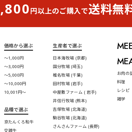
,800
送料無
円以上のご購入で
MEE
価格から選ぶ
生産者で選ぶ
〜1,000円
日本海牧場 (京都)
ME
〜3,000円
国分牧場 (埼玉)
お肉の
〜5,000円
椎名牧場 (千葉)
料理
〜10,000円
田村牧場 (岩手)
レシピ
10,001円〜
中屋敷ファーム ( 岩手)
雑学
井信行牧場 (熊本)
品種で選ぶ
吉塚牧場 (北海道)
駒谷牧場 (北海道)
京たんくろ和牛
さんさんファーム (長野)
交雑牛