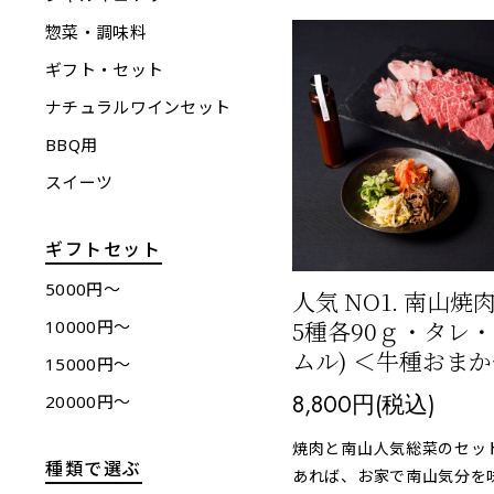
惣菜・調味料
ギフト・セット
ナチュラルワインセット
BBQ用
スイーツ
ギフトセット
5000円〜
人気 NO1. 南山焼
5種各90ｇ・タレ
10000円〜
ムル) ＜牛種おま
15000円〜
8,800円(税込)
20000円〜
焼肉と南山人気総菜のセッ
種類で選ぶ
あれば、お家で南山気分を