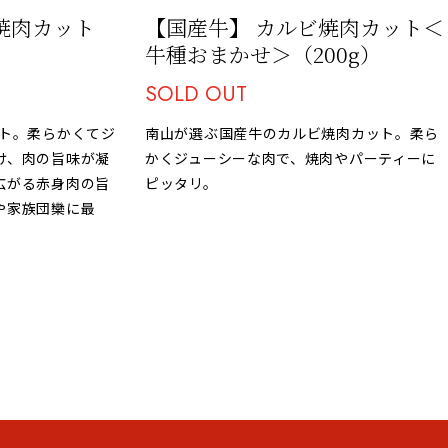
焼肉カット
【国産牛】 カルビ焼肉カット＜
牛種おまかせ＞（200g）
SOLD OUT
ット。柔らかくてジ
南山が選ぶ国産牛のカルビ焼肉カット。柔ら
け、肉の旨味が凝
かくジューシーな肉で、焼肉やパーティーに
広がる赤身肉の旨
ピッタリ。
や家族団欒に最