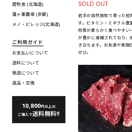
SOLD OUT
遊牧舎 (北海道)
蓮ヶ峯農場 (京都)
岩手の自然放牧で育った短
す。ビタミン・ミネラル豊
メノ・ビレッジ(北海道)
肉質が柔らかく食べやすい
が豊かに凝縮されており、
ご利用ガイド
き立ちます。お友達や家族
ぜひ。
お支払いについて
送料について
発送について
返品・交換
10,800
円以上の
送料無料!!
ご購入で