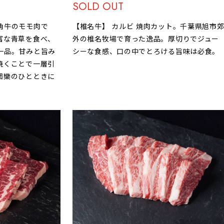
SOLD OUT
角牛のモモ肉で
【椎名牛】 カルビ 焼肉カット。千葉県旭市
富な青草を食べ、
外の椎名牧場で育った逸品。厚切りでジュー
一品。甘みと旨み
シーな食感、口の中でとろける旨味は必食。
焼くことで一層引
団欒のひとときに