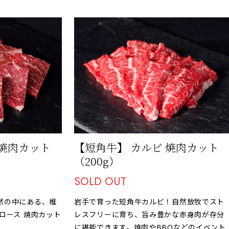
 焼肉カット
【短角牛】 カルビ 焼肉カット
（200g）
SOLD OUT
然の中にある、椎
岩手で育った短角牛カルビ！自然放牧でスト
ロース 焼肉カット
レスフリーに育ち、旨み豊かな赤身肉が存分
に堪能できます。焼肉やBBQなどのイベント