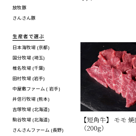
放牧豚
さんさん豚
生産者で選ぶ
日本海牧場 (京都)
国分牧場 (埼玉)
椎名牧場 (千葉)
田村牧場 (岩手)
中屋敷ファーム ( 岩手)
井信行牧場 (熊本)
吉塚牧場 (北海道)
【短角牛】 モモ 
駒谷牧場 (北海道)
（200g）
さんさんファーム (長野)