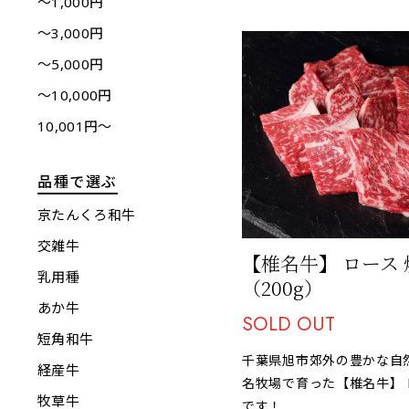
〜1,000円
〜3,000円
〜5,000円
〜10,000円
10,001円〜
品種で選ぶ
京たんくろ和牛
交雑牛
【椎名牛】 ロース
乳用種
（200g）
あか牛
SOLD OUT
短角和牛
千葉県旭市郊外の豊かな自
経産牛
名牧場で育った【椎名牛】 
牧草牛
です！