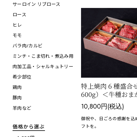
サーロイン リブロース
ロース
ヒレ
モモ
バラ肉/カルビ
ミンチ・こま切れ・煮込み用
肉加工品・シャルキュトリー
希少部位
特上焼肉 6 種盛
鶏肉
600g）＜牛種おま
豚肉
10,800円(税込)
羊肉など
御祝や、日ごろの感謝を込
フトを。
価格から選ぶ